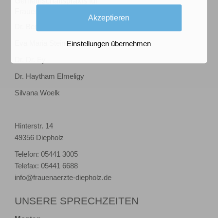
Gemeinschaftspraxis für
Frauenheilkunde und Geburtshilfe
Akzeptieren
Dr. Bernd Holthaus
Eva Maria Steiner
Einstellungen übernehmen
Dr. Dr. Ey
Dr. Haytham Elmeligy
Silvana Woelk
Hinterstr. 14
49356 Diepholz
Telefon: 05441 3005
Telefax: 05441 6688
info@frauenaerzte-diepholz.de
UNSERE SPRECHZEITEN