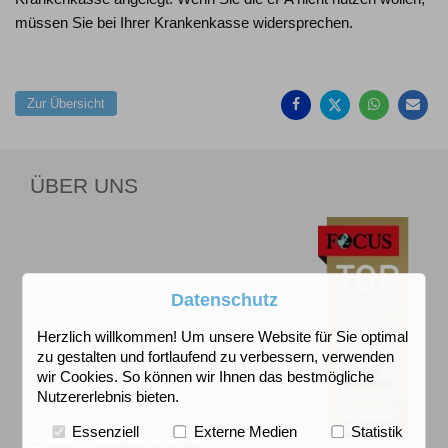
müssen Sie bei Ihrer Krankenkasse widersprechen.
Auf
Auf
Auf
Pe
Facebook
Twitter
Whatsa
Ma
Zur Übersicht
teilen
teilen
teilen
em
ÜBER UNS
Datenschutz
Herzlich willkommen! Um unsere Website für Sie optimal
zu gestalten und fortlaufend zu verbessern, verwenden
wir Cookies. So können wir Ihnen das bestmögliche
Nutzererlebnis bieten.
Essenziell
Externe Medien
Statistik