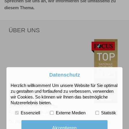
Sprechen Sie uns an, wir informieren Sie umfassend zu
diesem Thema.
ÜBER UNS
Datenschutz
Herzlich willkommen! Um unsere Website für Sie optimal
zu gestalten und fortlaufend zu verbessern, verwenden
wir Cookies. So können wir Ihnen das bestmögliche
Nutzererlebnis bieten.
Gemeinschaftspraxis für
Frauenheilkunde und Geburtshilfe
Essenziell
Externe Medien
Statistik
Dr. Bernd Holthaus
Akzeptieren