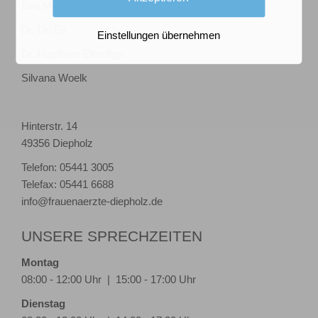
Eva Maria Steiner
Dr. Dr. Ey
Einstellungen übernehmen
Dr. Haytham Elmeligy
Silvana Woelk
Hinterstr. 14
49356 Diepholz
Telefon: 05441 3005
Telefax: 05441 6688
info@frauenaerzte-diepholz.de
UNSERE SPRECHZEITEN
Montag
08:00 - 12:00 Uhr | 15:00 - 17:00 Uhr
Dienstag