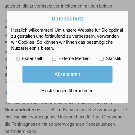
getestet, die zuverlässig vor Infektionen mit den beiden
Hochrisiko-Virustypen 16 und 18 und auch anderen Virustypen
Datenschutz
schützen können. Es ergaben sich
94 bis 100 Prozent
Schutzwirkung
. Wissenschaftler erhoffen sich dadurch eine
Herzlich willkommen! Um unsere Website für Sie optimal
wirksame Prävention des Gebärmutterhalskrebses der Frau.
zu gestalten und fortlaufend zu verbessern, verwenden
wir Cookies. So können wir Ihnen das bestmögliche
Auch könnte man so den lästigen Genitalwarzen vorbeugen.
Nutzererlebnis bieten.
Auch gegen HPV geimpfte Frauen müssen regelmäßig zur
Essenziell
Externe Medien
Statistik
Krebsvorsorgeuntersuchung gehen, da sich die Impfung nicht
gegen alle krebsauslösende (onkogene) Viren richtet. Bei
Akzeptieren
geimpften Frauen ist die Wahrscheinlichkeit für auffällige
Befunde jedoch viel geringer als bei anderen Frauen.
Einstellungen übernehmen
Ihr Nutzen
Der Abstrich vom Gebärmutterhals – mittels eines
HPV-
Gensondentestes
– z. B. im Rahmen der Krebsvorsorge – ist
eine wichtige vorbeugende Untersuchung für Ihre Gesundheit,
die Fehldiagnosen mit schwerwiegenden Konsequenzen
verhindern kann.