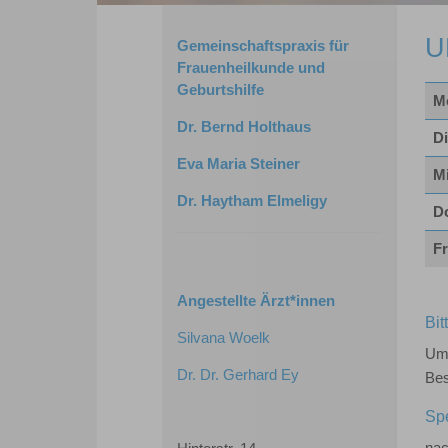
U
Gemeinschaftspraxis für
Frauenheilkunde und
Geburtshilfe
M
Dr. Bernd Holthaus
Di
Eva Maria Steiner
M
Dr. Haytham Elmeligy
D
Fr
Angestellte Ärzt*innen
Bit
Silvana Woelk
Um 
Dr. Dr. Gerhard Ey
Bes
Sp