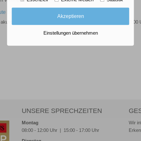
h Vereinbarung
te Beschwerden / Notfälle
Akzeptieren
 akuten Beschwerden haben Sie die Möglichkeit sich täglich ab 8:00 
Einstellungen übernehmen
UNSERE SPRECHZEITEN
GE
Montag
Wir i
08:00 - 12:00 Uhr | 15:00 - 17:00 Uhr
Erken
Dienstag