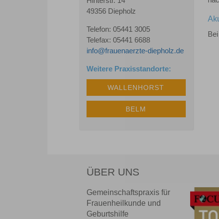
nac
Hinterstr. 14
49356 Diepholz
Aku
Telefon: 05441 3005
Bei
Telefax: 05441 6688
info@frauenaerzte-diepholz.de
Weitere Praxisstandorte:
WALLENHORST
BELM
ÜBER UNS
Gemeinschaftspraxis für
Frauenheilkunde und
Geburtshilfe